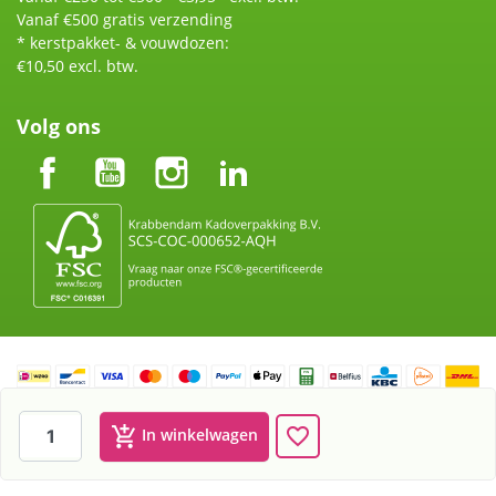
Vanaf €500 gratis verzending
* kerstpakket- & vouwdozen:
€10,50 excl. btw.
Volg ons
Facebook
YouTube
Instagram
LinkedIn
Krabbendam Kadoverpakking BV KvK nummer: 60913908 te
add_shopping_cart
favorite_border
In winkelwagen
Rotterdam BTW: NL854117313b01
Webshop door
Tajriba