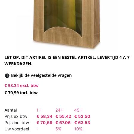
LET OP, DIT ARTIKEL IS EEN BESTEL ARTIKEL, LEVERTIJD 4 A 7
WERKDAGEN.
Bekijk de veelgestelde vragen
€ 58,34 excl. btw
€ 70,59 incl. btw
Aantal
1+
24+
49+
Prijs ex btw
€ 58,34
€ 55.42
€ 52.50
Prijs incl btw
€ 70,59
€ 67.06
€ 63.53
Uw voordeel
-
5%
10%