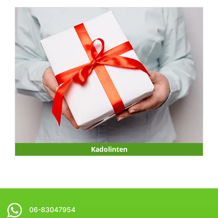
Kadolinten
06-83047954