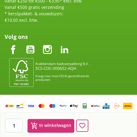
Vanaf €250 tot €500 - €3,95* excl. btw.
Vanaf €500 gratis verzending
* kerstpakket- & vouwdozen:
€10,50 excl. btw.
Volg ons
Facebook
YouTube
Instagram
LinkedIn
Krabbendam Kadoverpakking BV KvK nummer: 60913908 te
Rotterdam BTW: NL854117313b01
add_shopping_cart
favorite_border
In winkelwagen
Webshop door
Tajriba