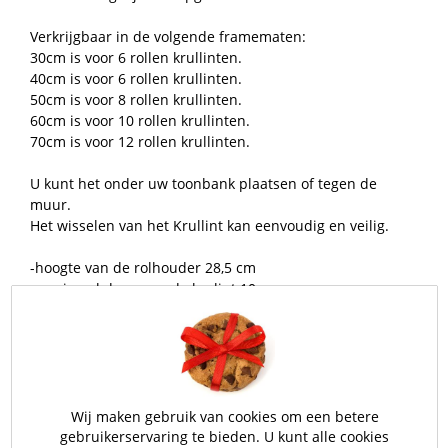
Verkrijgbaar in de volgende framematen:
30cm is voor 6 rollen krullinten.
40cm is voor 6 rollen krullinten.
50cm is voor 8 rollen krullinten.
60cm is voor 10 rollen krullinten.
70cm is voor 12 rollen krullinten.
U kunt het onder uw toonbank plaatsen of tegen de
muur.
Het wisselen van het Krullint kan eenvoudig en veilig.
-hoogte van de rolhouder 28,5 cm
-maximaal doorsnee de krulint 10cm ø
-De breedte van de rolhouder is 6,5cm + de
krullinthouder maat. Bijvoorbeeld 50cm+ 6.5 cm = 56.50
cm breed
Krullinten verkrijgbaar in diverse kleuren en matenzo wel
de 5 of 10 mm kunnen op deze houder.
Wij maken gebruik van cookies om een betere
gebruikerservaring te bieden. U kunt alle cookies