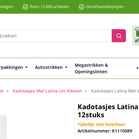
rkdagen
Ruim 12.000 artikelen
Groothandelsprijzen
a
Megastrikken &
rpakkingen
Autostrikken
Openingslinten
en
Kadotasjes Mat Latina Uni Kleuren
Kadotasjes Latina Mat 
Kadotasjes Latin
12stuks
Tijdelijk niet leverbaar
Artikelnummer: K1110089