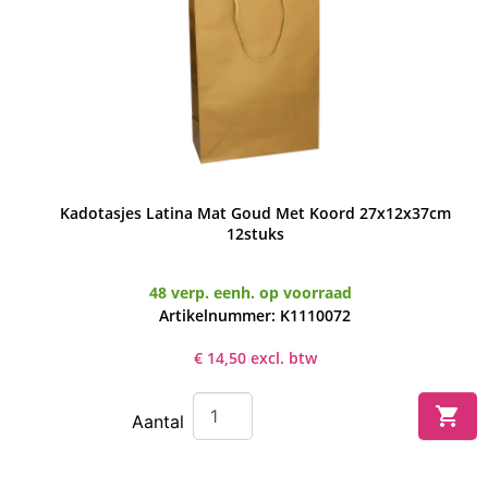

Kadotasjes Latina Mat Goud Met Koord 27x12x37cm
Snel bekijken

12stuks
48 verp. eenh. op voorraad
Artikelnummer: K1110072
€ 14,50 excl. btw

Aantal