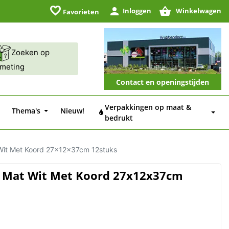
favorite_border
Inloggen
Winkelwagen
Favorieten
Zoeken op
fmeting
Contact en openingstijden
Verpakkingen op maat &
Thema's
Nieuw!
bedrukt
Wit Met Koord 27x12x37cm 12stuks
a Mat Wit Met Koord 27x12x37cm