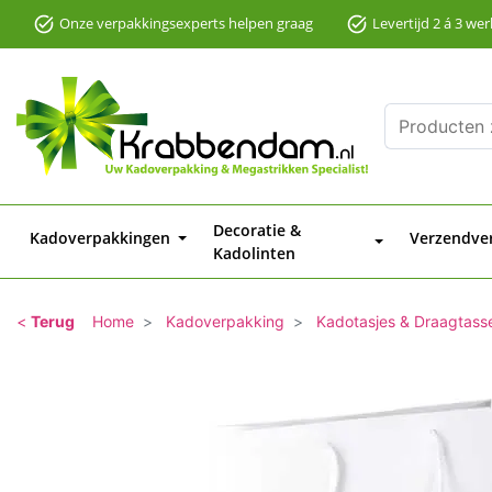
Onze verpakkingsexperts helpen graag
Levertijd 2 á 3 we
Decoratie &
Kadoverpakkingen
Verzendve
Kadolinten
<
Terug
Home
Kadoverpakking
Kadotasjes & Draagtass