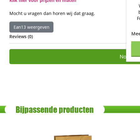
Klik hier voor prijzen en maten
Mocht u vragen dan horen wij dat graag.
F
Ean13 weergeven
Mee
Reviews (0)
Nog gee
Bijpassende producten