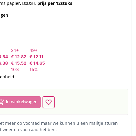
ms papier, BxDxH,
prijs per 12stuks
agen
24+
49+
3.54
€ 12.82
€ 12.11
6.38
€ 15.52
€ 14.65
10%
15%
eenheid.
opping_cart
favorite_border
In winkelwagen
niet meer op vooraad maar we kunnen u een mailtje sturen
t weer op voorraad hebben.