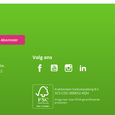
Abonneer
Volg ons
Facebook
YouTube
Instagram
LinkedIn
tw.
l.