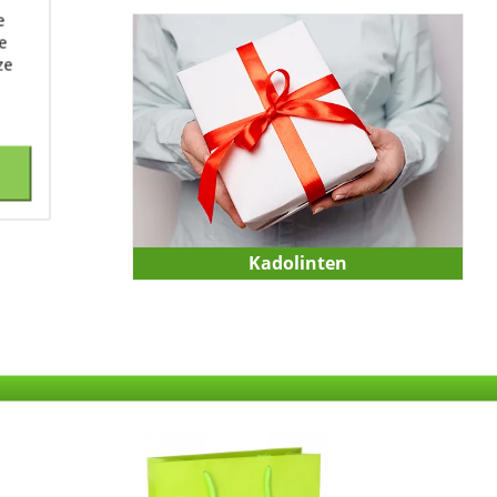
e
e
ze
Kadolinten