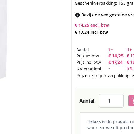
Geschenkverpakking: 155 gra
Bekijk de veelgestelde vr
€ 14,25 excl. btw
€ 17,24 incl. btw
Aantal
1+
9+
Prijs ex btw
€ 14,25
€ 1
Prijs incl btw
€ 17,24
€ 1
Uw voordeel
-
5%
Prijzen zijn per verpakkings
add_sh
Aantal
Helaas is dit product 
wanneer we dit produc